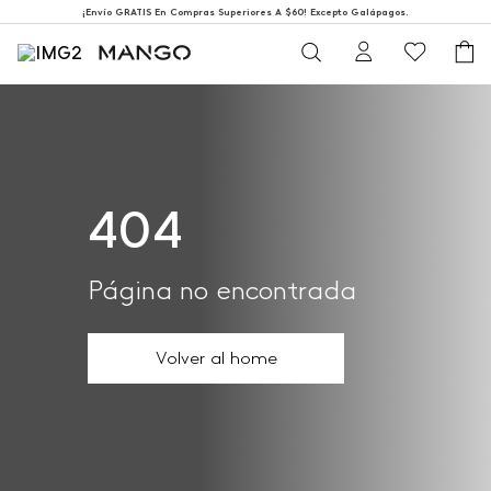
¡Envío GRATIS En Compras Superiores A $60! Excepto Galápagos.
404
Página no encontrada
Volver al home