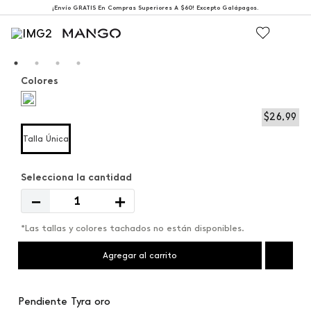
¡Envío GRATIS En Compras Superiores A $60! Excepto Galápagos.
Colores
$
26
,
99
Talla Única
－
＋
*Las tallas y colores tachados no están disponibles.
Agregar al carrito
Pendiente Tyra oro