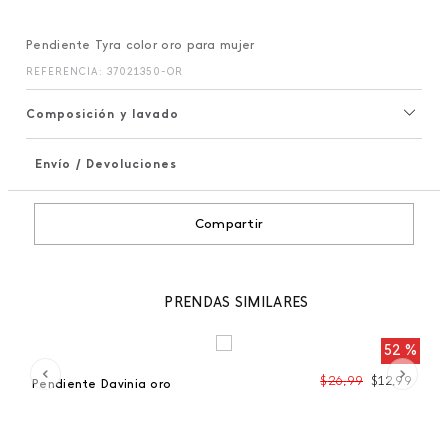
Pendiente Tyra color oro para mujer
REFERENCIA
:
37021350-OR
Composición y lavado
Envío / Devoluciones
+
Compartir
PRENDAS SIMILARES
 %
52 %
97
$
26
,
99
$
12
,
99
Pendiente Davinia oro
Pe