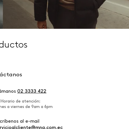
ductos
áctanos
lámanos
02 3333 422
Horario de atención:
nes a viernes de 9am a 6pm
críbenos al e-mail
rvicioalcliente@mng.com.ec