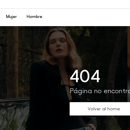
Menú
Mujer
Hombre
404
Página no encont
Volver al home