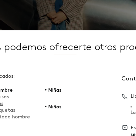
s podemos ofrecerte otros pro
scados:
Cont
ombre
• Niñas
L
isas
ns
• Niños
quetas
Lu
 todo hombre
Es
se