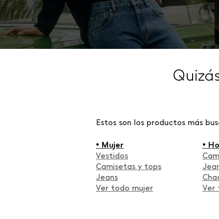
Quizá
Estos son los productos más bu
• Mujer
• H
Vestidos
Cam
Camisetas y tops
Jea
Jeans
Cha
Ver todo mujer
Ver