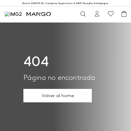
¡Envío GRATIS En Compras Superiores A $60! Excepto Galápagos.
404
Página no encontrada
Volver al home