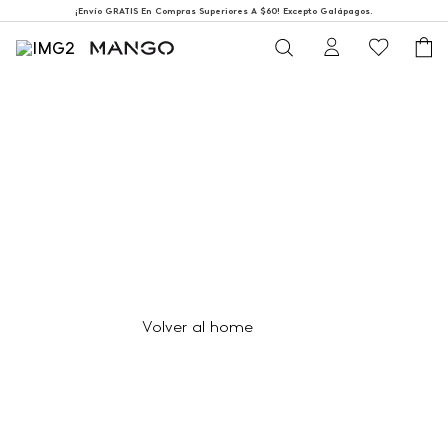
¡Envío GRATIS En Compras Superiores A $60! Excepto Galápagos.
404
Página no encontrada
Volver al home