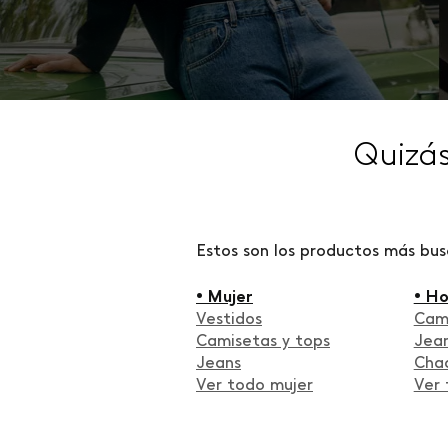
Quizá
Estos son los productos más bu
• Mujer
• H
Vestidos
Cam
Camisetas y tops
Jea
Jeans
Cha
Ver todo mujer
Ver