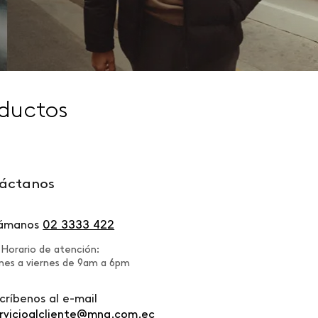
ductos
áctanos
lámanos
02 3333 422
Horario de atención:
nes a viernes de 9am a 6pm
críbenos al e-mail
rvicioalcliente@mng.com.ec