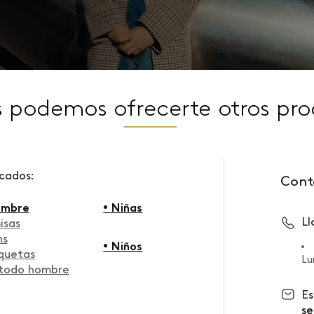
s podemos ofrecerte otros pro
scados:
Cont
ombre
• Niñas
L
isas
ns
• Niños
quetas
Lu
 todo hombre
Es
se