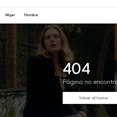
Menú
Mujer
Hombre
404
Página no encont
Volver al home