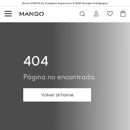
¡Envío GRATIS En Compras Superiores A $60! Excepto Galápagos.
404
Página no encontrada
Volver al home