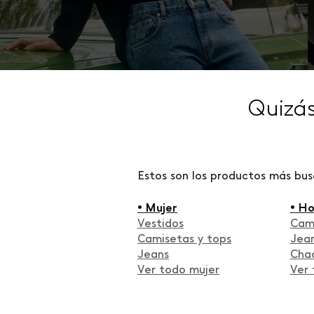
Quizá
Estos son los productos más bu
• Mujer
• H
Vestidos
Cam
Camisetas y tops
Jea
Jeans
Cha
Ver todo mujer
Ver