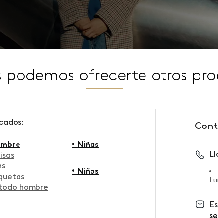
s podemos ofrecerte otros pro
scados:
Cont
ombre
• Niñas
L
isas
ns
• Niños
quetas
Lu
 todo hombre
Es
se