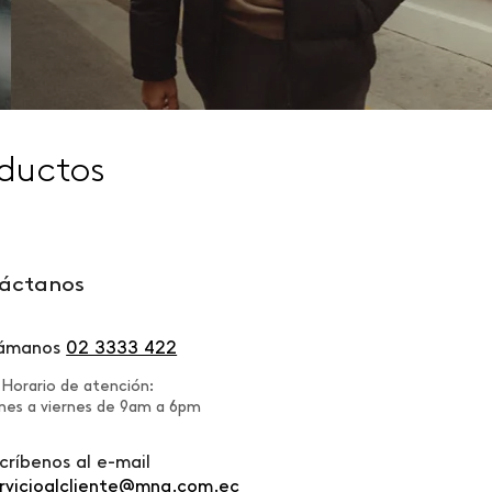
ductos
áctanos
lámanos
02 3333 422
Horario de atención:
nes a viernes de 9am a 6pm
críbenos al e-mail
rvicioalcliente@mng.com.ec