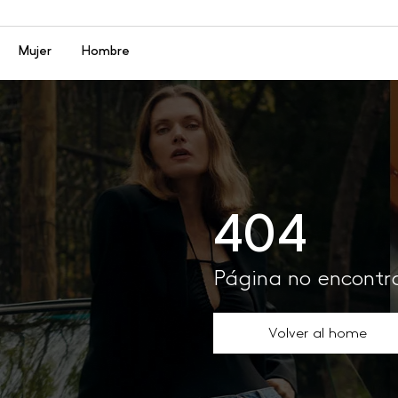
Menú
Mujer
Hombre
404
Página no encont
Volver al home