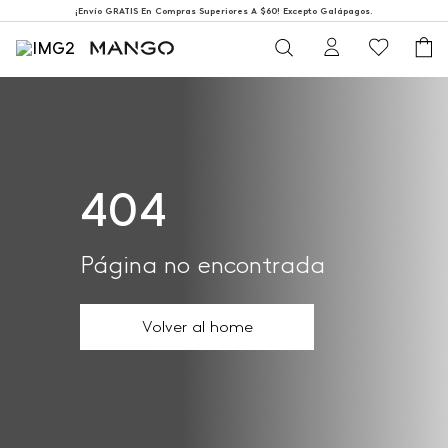
¡Envío GRATIS En Compras Superiores A $60! Excepto Galápagos.
404
Página no encontrada
Volver al home