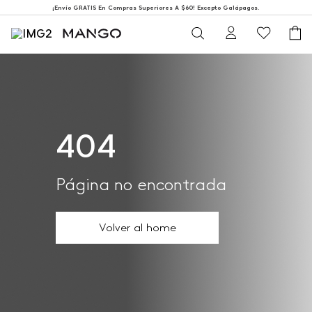
¡Envío GRATIS En Compras Superiores A $60! Excepto Galápagos.
404
Página no encontrada
Volver al home