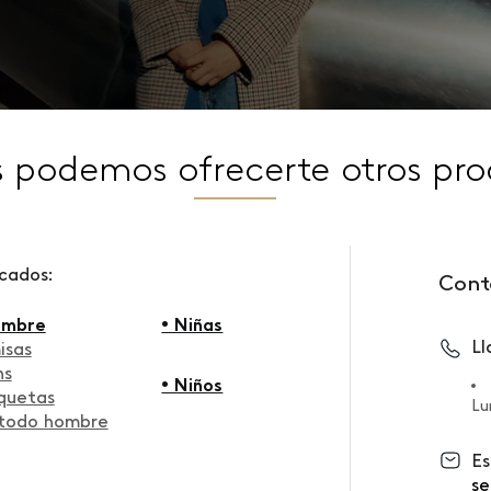
s podemos ofrecerte otros pro
scados:
Cont
ombre
• Niñas
L
isas
ns
• Niños
quetas
Lu
 todo hombre
Es
se