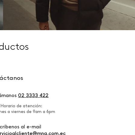
ductos
áctanos
lámanos
02 3333 422
Horario de atención:
nes a viernes de 9am a 6pm
críbenos al e-mail
rvicioalcliente@mng.com.ec