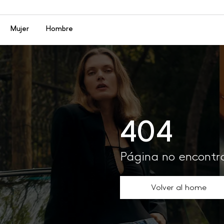
Menú
Mujer
Hombre
404
Página no encont
Volver al home