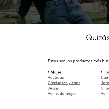
Quizá
Estos son los productos más bu
• Mujer
• H
Vestidos
Cam
Camisetas y tops
Jea
Jeans
Cha
Ver todo mujer
Ver