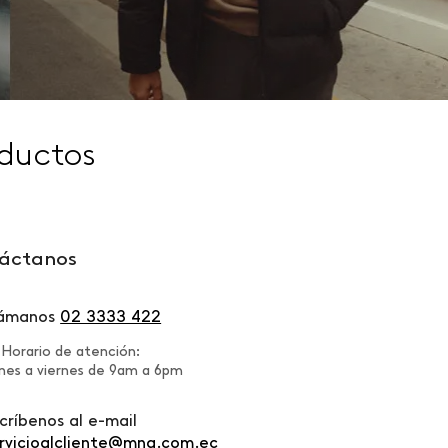
ductos
áctanos
lámanos
02 3333 422
Horario de atención:
nes a viernes de 9am a 6pm
críbenos al e-mail
rvicioalcliente@mng.com.ec