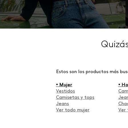
Quizá
Estos son los productos más bu
• Mujer
• H
Vestidos
Cam
Camisetas y tops
Jea
Jeans
Cha
Ver todo mujer
Ver