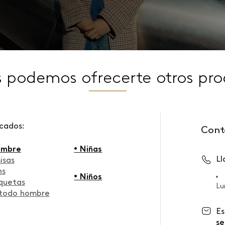
s podemos ofrecerte otros pro
scados:
Cont
ombre
• Niñas
L
isas
ns
• Niños
quetas
Lu
 todo hombre
Es
se