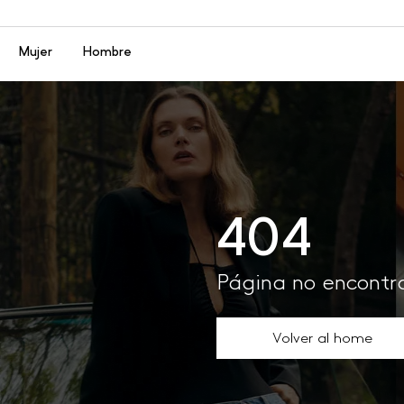
Menú
Mujer
Hombre
404
Página no encont
Volver al home