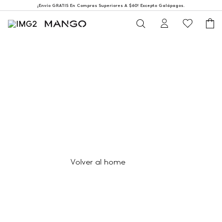
¡Envío GRATIS En Compras Superiores A $60! Excepto Galápagos.
404
Página no encontrada
Volver al home