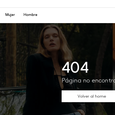
Menú
Mujer
Hombre
404
Página no encont
Volver al home