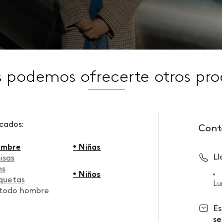
s podemos ofrecerte otros pro
scados:
Cont
ombre
• Niñas
L
isas
ns
• Niños
quetas
Lu
 todo hombre
Es
se