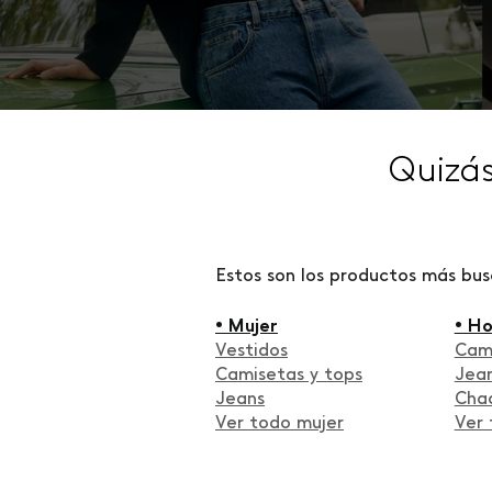
Quizá
Estos son los productos más bu
• Mujer
• H
Vestidos
Cam
Camisetas y tops
Jea
Jeans
Cha
Ver todo mujer
Ver