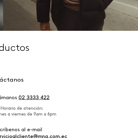
ductos
áctanos
lámanos
02 3333 422
Horario de atención:
nes a viernes de 9am a 6pm
críbenos al e-mail
rvicioalcliente@mng.com.ec