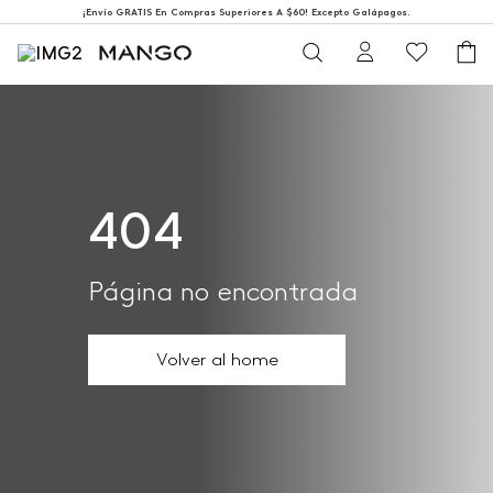
¡Envío GRATIS En Compras Superiores A $60! Excepto Galápagos.
404
Página no encontrada
Volver al home