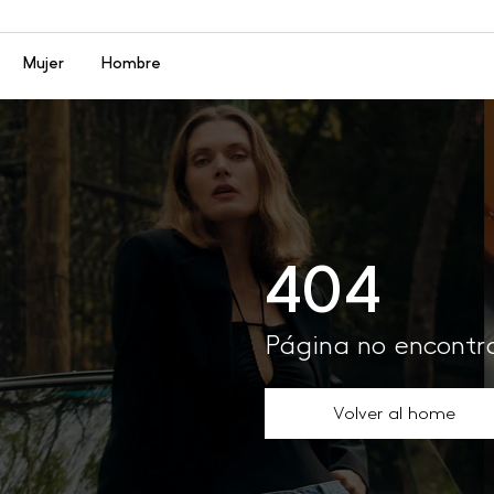
Menú
Mujer
Hombre
404
Página no encont
Volver al home