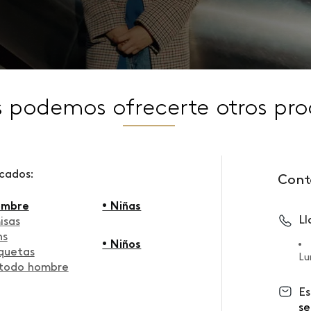
s podemos ofrecerte otros pro
scados:
Cont
ombre
• Niñas
L
isas
ns
• Niños
quetas
Lu
 todo hombre
Es
se