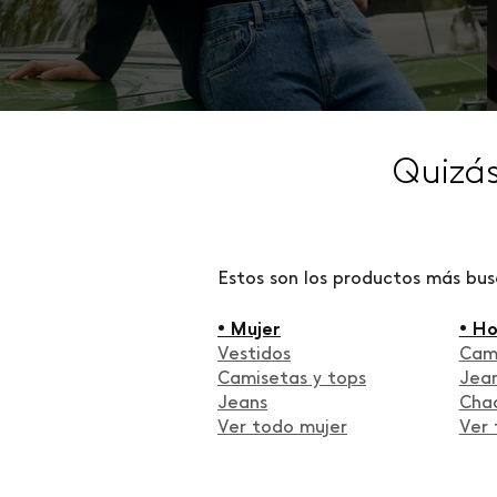
Quizá
Estos son los productos más bu
• Mujer
• H
Vestidos
Cam
Camisetas y tops
Jea
Jeans
Cha
Ver todo mujer
Ver