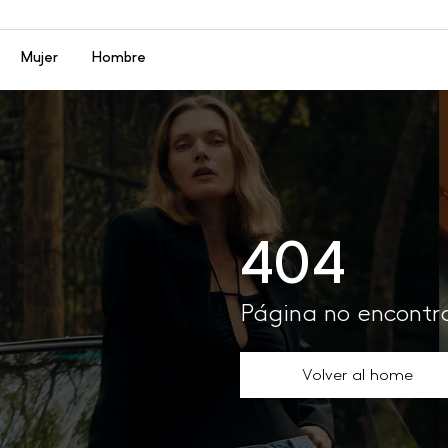
Menú
Mujer
Hombre
404
Página no encont
Volver al home