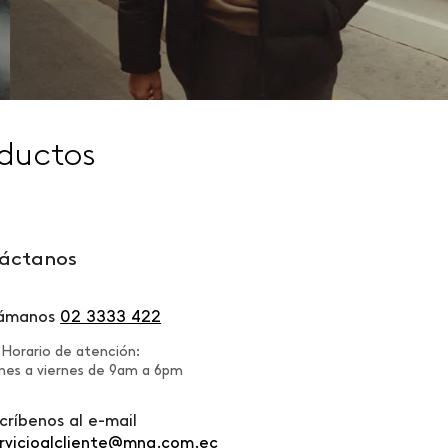
ductos
áctanos
lámanos
02 3333 422
Horario de atención:
nes a viernes de 9am a 6pm
críbenos al e-mail
rvicioalcliente@mng.com.ec