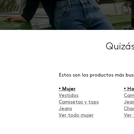
Quizá
Estos son los productos más bu
• Mujer
• H
Vestidos
Cam
Camisetas y tops
Jea
Jeans
Cha
Ver todo mujer
Ver