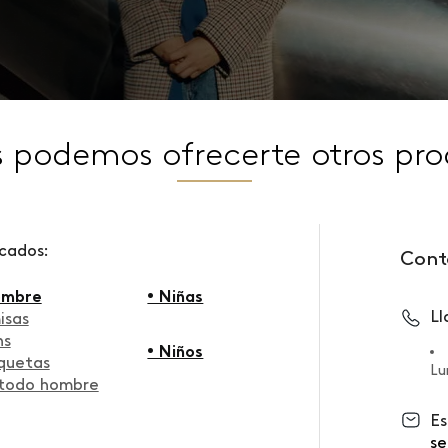
s podemos ofrecerte otros pro
scados:
Cont
ombre
• Niñas
L
isas
ns
• Niños
quetas
Lu
 todo hombre
Es
se