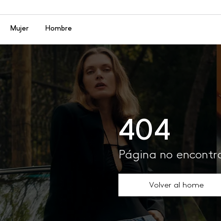
Menú
Mujer
Hombre
404
Página no encont
Volver al home