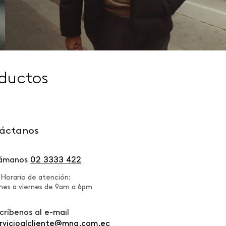
ductos
áctanos
lámanos
02 3333 422
Horario de atención:
nes a viernes de 9am a 6pm
críbenos al e-mail
rvicioalcliente@mng.com.ec