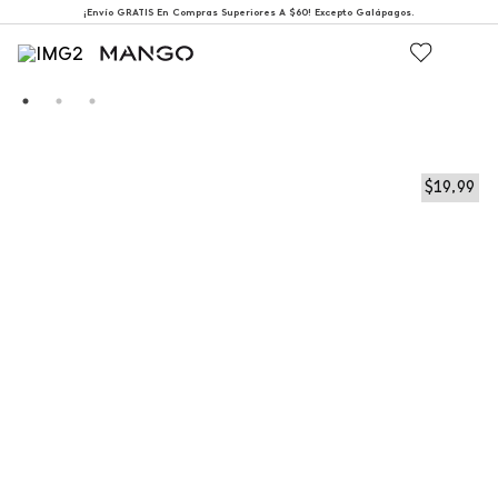
¡Envío GRATIS En Compras Superiores A $60! Excepto Galápagos.
$
19
,
99