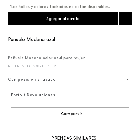
*Las tallas y colores tachados no están disponibles.
Agregar al carrito
Pañuelo Modena azul
Pañuelo Modena color azul para mujer
REFERENCIA
:
37021336-52
Composición y lavado
Envío / Devoluciones
+
Compartir
PRENDAS SIMILARES