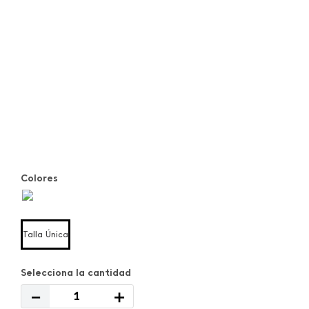
Colores
Talla Única
－
＋