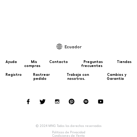
Ecuador
Ayuda
Mis
Contacto
Preguntas
Tiendas
compras
frecuentes
Registro
Rastrear
Trabaja con
Cambios y
pedido
nosotros.
Garantía
© 2024 MNG Todos los derechos reservados
Politicas de Privacidad
Condiciones de Venta