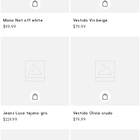
L
L
Mono Nat off white
Vestido Viv beige
$
99
,
99
$
79
,
99
AGREGAR AL CARRITO
AGREGAR AL CARRITO
32
L
Jeans Luca tejano gris
Vestido Olivia crudo
$
119
,
99
$
79
,
99
AGREGAR AL CARRITO
AGREGAR AL CARRITO