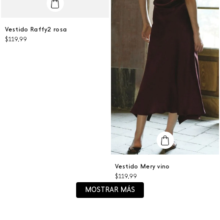
L
Vestido Raffy2 rosa
$
119
,
99
AGREGAR AL CARRITO
L
Vestido Mery vino
$
119
,
99
AGREGAR AL CARRITO
MOSTRAR MÁS