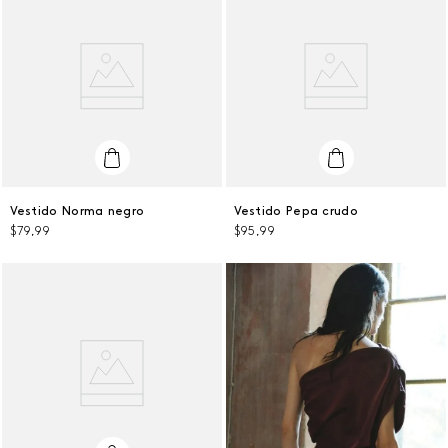
L
L
Vestido Norma negro
Vestido Pepa crudo
$
79
,
99
$
95
,
99
AGREGAR AL CARRITO
AGREGAR AL CARRITO