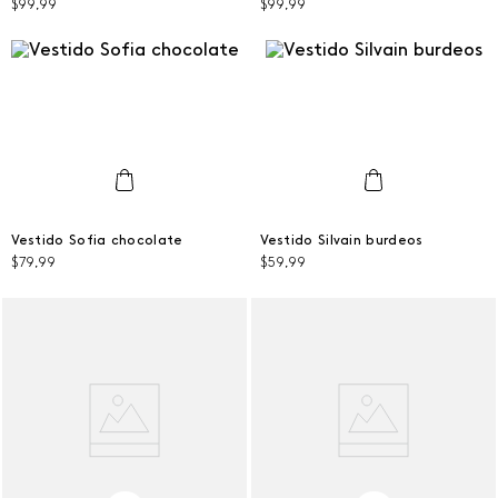
$
99
,
99
$
99
,
99
AGREGAR AL CARRITO
AGREGAR AL CARRITO
L
L
Vestido Sofia chocolate
Vestido Silvain burdeos
$
79
,
99
$
59
,
99
AGREGAR AL CARRITO
AGREGAR AL CARRITO