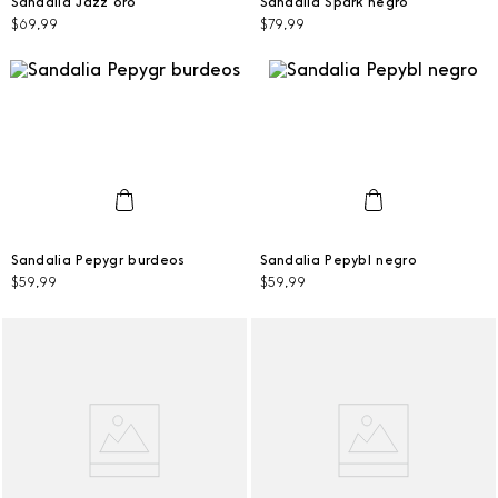
Sandalia Jazz oro
Sandalia Spark negro
$
69
,
99
$
79
,
99
AGREGAR AL CARRITO
AGREGAR AL CARRITO
36
35
Sandalia Pepygr burdeos
Sandalia Pepybl negro
$
59
,
99
$
59
,
99
AGREGAR AL CARRITO
AGREGAR AL CARRITO