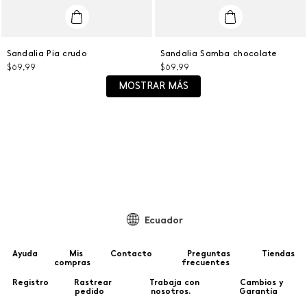
38
36
Sandalia Pia crudo
Sandalia Samba chocolate
$
69
,
99
$
69
,
99
AGREGAR AL CARRITO
AGREGAR AL CARRITO
MOSTRAR MÁS
Ecuador
Ayuda
Mis
Contacto
Preguntas
Tiendas
compras
frecuentes
Registro
Rastrear
Trabaja con
Cambios y
pedido
nosotros.
Garantía