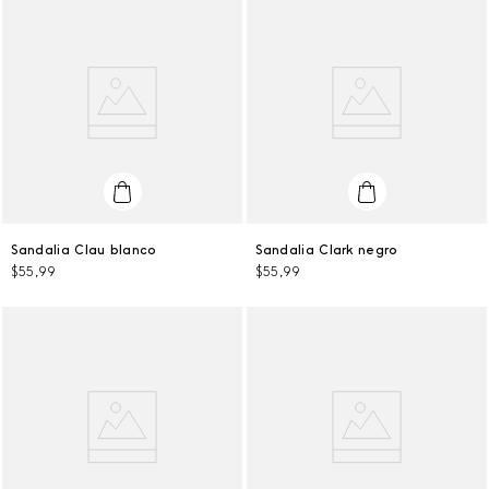
39
39
Sandalia Clau blanco
Sandalia Clark negro
$
55
,
99
$
55
,
99
AGREGAR AL CARRITO
AGREGAR AL CARRITO