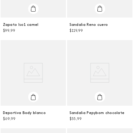
36
35
Zapato Iso1 camel
Sandalia Reno cuero
$
99
,
99
$
119
,
99
AGREGAR AL CARRITO
AGREGAR AL CARRITO
36
40
Deportiva Body blanco
Sandalia Pepybom chocolate
$
69
,
99
$
55
,
99
AGREGAR AL CARRITO
AGREGAR AL CARRITO