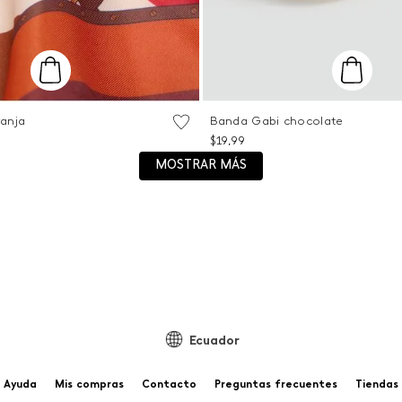
ranja
Banda Gabi chocolate
Talla Única
$
19
,
99
REGAR AL CARRITO
AGREGAR AL CARR
MOSTRAR MÁS
Ecuador
Ayuda
Mis compras
Contacto
Preguntas frecuentes
Tiendas