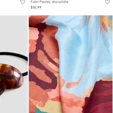
Fular Paisley chocolate
Talla Única
$
32
,
99
ITO
AGREGAR AL CARRITO