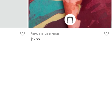
Pañuelo Joe rosa
Talla Única
$
19
,
99
ITO
AGREGAR AL CARRITO