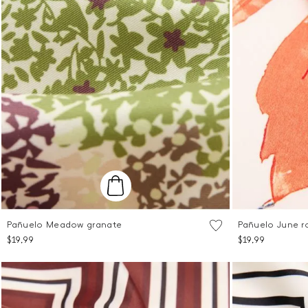
Pañuelo Meadow granate
Pañuelo June r
Talla Única
Talla Única
$
19
,
99
$
19
,
99
AGREGAR AL CARRITO
AG