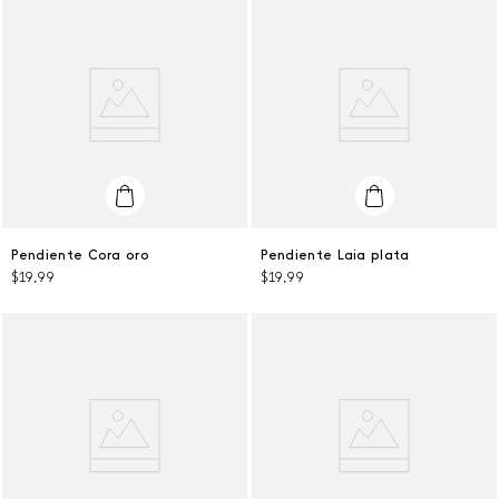
Talla Única
Talla Única
Pendiente Cora oro
Pendiente Laia plata
$
19
,
99
$
19
,
99
AGREGAR AL CARRITO
AGREGAR AL CARRITO