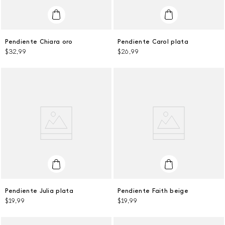
Talla Única
Talla Única
Pendiente Chiara oro
Pendiente Carol plata
$
32
,
99
$
26
,
99
AGREGAR AL CARRITO
AGREGAR AL CARRITO
Talla Única
Talla Única
Pendiente Julia plata
Pendiente Faith beige
$
19
,
99
$
19
,
99
AGREGAR AL CARRITO
AGREGAR AL CARRITO