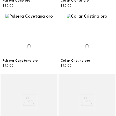
Pulsera Coco oro
Collar Clarisa oro
$
32
,
99
$
39
,
99
AGREGAR AL CARRITO
AGREGAR AL CARRITO
Talla Única
Talla Única
Pulsera Cayetana oro
Collar Cristina oro
$
39
,
99
$
39
,
99
AGREGAR AL CARRITO
AGREGAR AL CARRITO