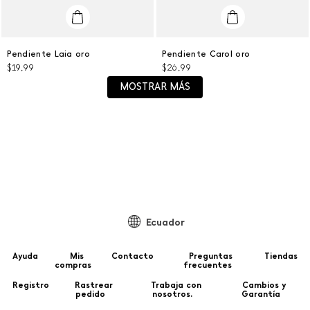
Talla Única
Talla Única
Pendiente Laia oro
Pendiente Carol oro
$
19
,
99
$
26
,
99
AGREGAR AL CARRITO
AGREGAR AL CARRITO
MOSTRAR MÁS
Ecuador
Ayuda
Mis
Contacto
Preguntas
Tiendas
compras
frecuentes
Registro
Rastrear
Trabaja con
Cambios y
pedido
nosotros.
Garantía