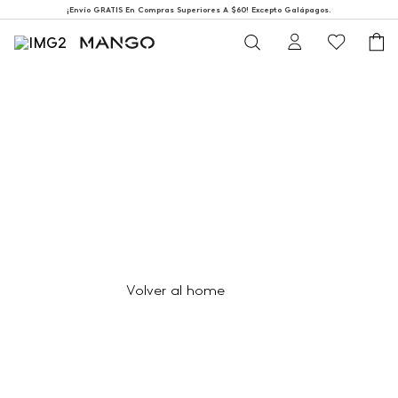
¡Envío GRATIS En Compras Superiores A $60! Excepto Galápagos.
404
Página no encontrada
Volver al home