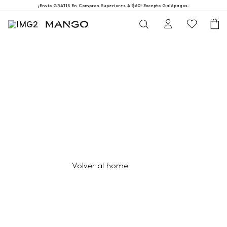
¡Envío GRATIS En Compras Superiores A $60! Excepto Galápagos.
404
Página no encontrada
Volver al home