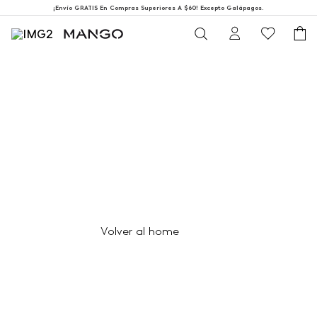
¡Envío GRATIS En Compras Superiores A $60! Excepto Galápagos.
404
Página no encontrada
Volver al home