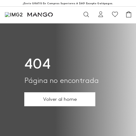
¡Envío GRATIS En Compras Superiores A $60! Excepto Galápagos.
404
Página no encontrada
Volver al home