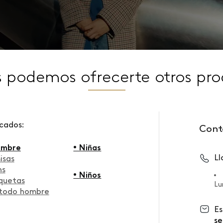
s podemos ofrecerte otros pro
scados:
Cont
ombre
• Niñas
L
isas
ns
• Niños
quetas
Lu
 todo hombre
Es
se