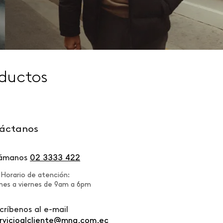
ductos
áctanos
lámanos
02 3333 422
Horario de atención:
nes a viernes de 9am a 6pm
críbenos al e-mail
rvicioalcliente@mng.com.ec