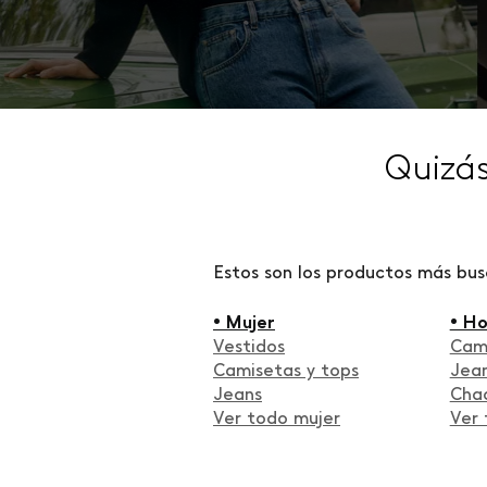
Quizá
Estos son los productos más bu
• Mujer
• H
Vestidos
Cam
Camisetas y tops
Jea
Jeans
Cha
Ver todo mujer
Ver