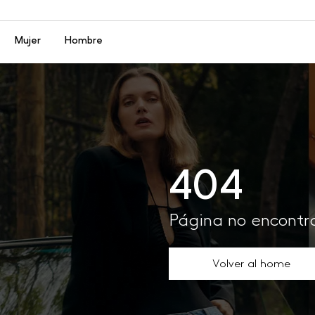
Menú
Mujer
Hombre
404
Página no encont
Volver al home