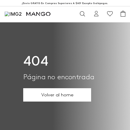
¡Envío GRATIS En Compras Superiores A $60! Excepto Galápagos.
404
Página no encontrada
Volver al home