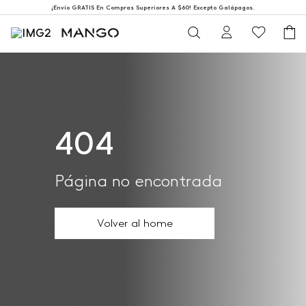
¡Envío GRATIS En Compras Superiores A $60! Excepto Galápagos.
404
Página no encontrada
Volver al home