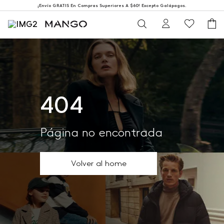
¡Envío GRATIS En Compras Superiores A $60! Excepto Galápagos.
404
Página no encontrada
Volver al home