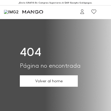
¡Envío GRATIS En Compras Superiores A $60! Excepto Galápagos.
404
Página no encontrada
Volver al home