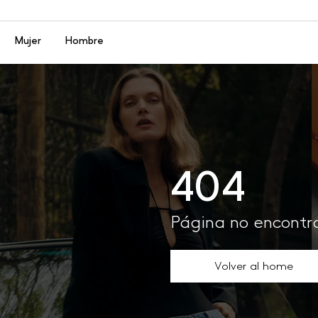
Menú
Mujer
Hombre
404
Página no encont
Volver al home