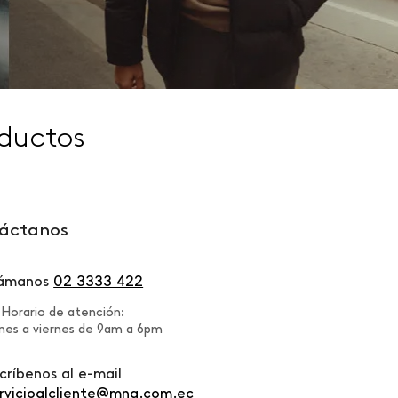
ductos
áctanos
lámanos
02 3333 422
Horario de atención:
nes a viernes de 9am a 6pm
críbenos al e-mail
rvicioalcliente@mng.com.ec