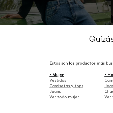
Quizá
Estos son los productos más bu
• Mujer
• H
Vestidos
Cam
Camisetas y tops
Jea
Jeans
Cha
Ver todo mujer
Ver