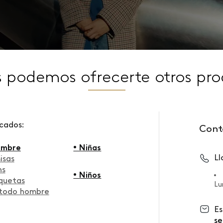
s podemos ofrecerte otros pro
scados:
Cont
ombre
• Niñas
L
isas
ns
• Niños
quetas
Lu
 todo hombre
Es
se