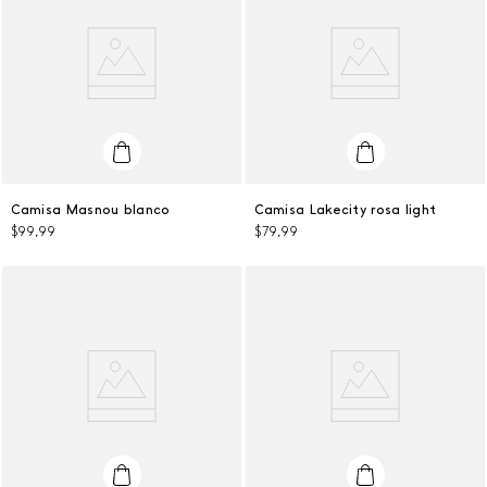
L
L
Camisa Masnou blanco
Camisa Lakecity rosa light
$
99
,
99
$
79
,
99
AGREGAR AL CARRITO
AGREGAR AL CARRITO