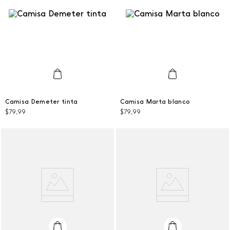
L
L
Camisa Demeter tinta
Camisa Marta blanco
$
79
,
99
$
79
,
99
AGREGAR AL CARRITO
AGREGAR AL CARRITO