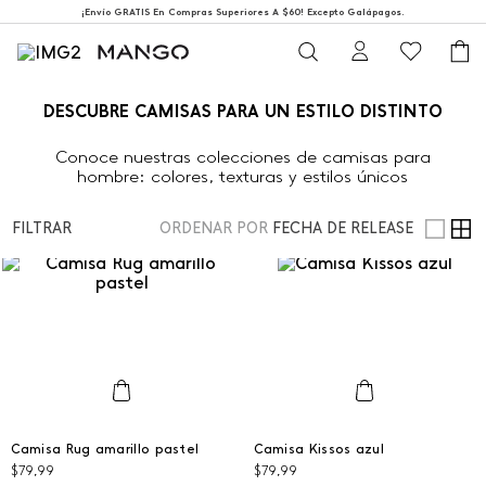
¡Envío GRATIS En Compras Superiores A $60! Excepto Galápagos.
DESCUBRE CAMISAS PARA UN ESTILO DISTINTO
Conoce nuestras colecciones de camisas para
hombre: colores, texturas y estilos únicos
FILTRAR
ORDENAR POR
FECHA DE RELEASE
L
L
Camisa Rug amarillo pastel
Camisa Kissos azul
$
79
,
99
$
79
,
99
AGREGAR AL CARRITO
AGREGAR AL CARRITO