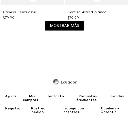
L
L
Camisa Selva azul
Camisa Alfred blanco
$
79
,
99
$
79
,
99
AGREGAR AL CARRITO
AGREGAR AL CARRITO
MOSTRAR MÁS
Ecuador
Ayuda
Mis
Contacto
Preguntas
Tiendas
compras
frecuentes
Registro
Rastrear
Trabaja con
Cambios y
pedido
nosotros.
Garantía