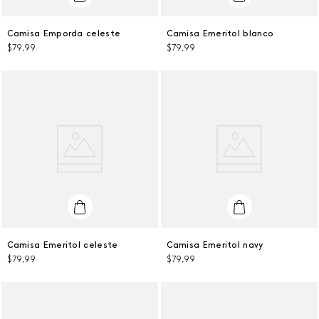
L
L
Camisa Emporda celeste
Camisa Emeritol blanco
$
79
,
99
$
79
,
99
AGREGAR AL CARRITO
AGREGAR AL CARRITO
XL
L
Camisa Emeritol celeste
Camisa Emeritol navy
$
79
,
99
$
79
,
99
AGREGAR AL CARRITO
AGREGAR AL CARRITO