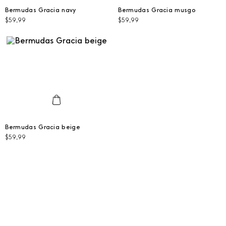
40
38
Bermudas Gracia navy
Bermudas Gracia musgo
$
59
,
99
$
59
,
99
AGREGAR AL CARRITO
AGREGAR AL CARRITO
48
Bermudas Gracia beige
$
59
,
99
AGREGAR AL CARRITO