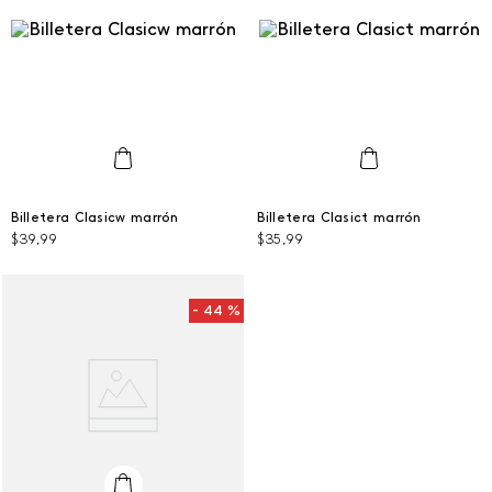
Talla Única
Talla Única
Billetera Clasicw marrón
Billetera Clasict marrón
$
39
,
99
$
35
,
99
AGREGAR AL CARRITO
AGREGAR AL CARRITO
44 %