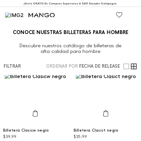
¡Envío GRATIS En Compras Superiores A $60! Excepto Galápagos.
CONOCE NUESTRAS BILLETERAS PARA HOMBRE
Descubre nuestros catálogo de billeteras de
alta calidad para hombre
FILTRAR
ORDENAR POR
FECHA DE RELEASE
Talla Única
Talla Única
Billetera Clasicw negro
Billetera Clasict negro
$
39
,
99
$
35
,
99
AGREGAR AL CARRITO
AGREGAR AL CARRITO