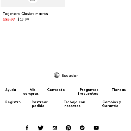
Talla Única
Tarjetero Clasict marrón
$
35
,
97
$
19
,
99
AGREGAR AL CARRITO
Ecuador
Ayuda
Mis
Contacto
Preguntas
Tiendas
compras
frecuentes
Registro
Rastrear
Trabaja con
Cambios y
pedido
nosotros.
Garantía