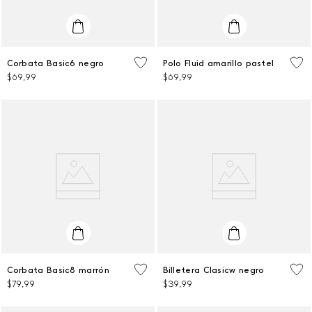
Talla Única
L
Corbata Basic6 negro
Polo Fluid amarillo pastel
$
69
,
99
$
69
,
99
AGREGAR AL CARRITO
AGREGAR AL CARRITO
Talla Única
Talla Única
Corbata Basic8 marrón
Billetera Clasicw negro
$
79
,
99
$
39
,
99
AGREGAR AL CARRITO
AGREGAR AL CARRITO