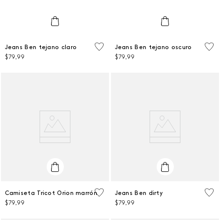
38
38
Jeans Ben tejano claro
Jeans Ben tejano oscuro
$
79
,
99
$
79
,
99
AGREGAR AL CARRITO
AGREGAR AL CARRITO
L
38
Camiseta Tricot Orion marrón
Jeans Ben dirty
$
79
,
99
$
79
,
99
AGREGAR AL CARRITO
AGREGAR AL CARRITO