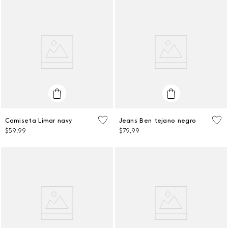
L
38
Camiseta Limar navy
Jeans Ben tejano negro
$
59
,
99
$
79
,
99
AGREGAR AL CARRITO
AGREGAR AL CARRITO