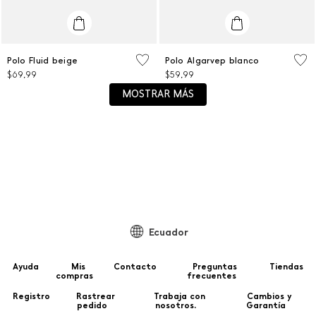
L
L
Polo Fluid beige
Polo Algarvep blanco
$
69
,
99
$
59
,
99
AGREGAR AL CARRITO
AGREGAR AL CARRITO
MOSTRAR MÁS
Ecuador
Ayuda
Mis
Contacto
Preguntas
Tiendas
compras
frecuentes
Registro
Rastrear
Trabaja con
Cambios y
pedido
nosotros.
Garantía