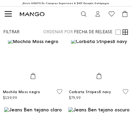
¡Envío GRATIS En Compras Superiores A $60! Excepto Galápagos.
FILTRAR
ORDENAR POR
FECHA DE RELEASE
Talla Única
Talla Única
Mochila Moss negro
Corbata Stripes8 navy
$
139
,
99
$
79
,
99
AGREGAR AL CARRITO
AGREGAR AL CARRITO