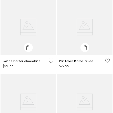
Talla Única
38
Gafas Porter chocolate
Pantalon Barna crudo
$
59
,
99
$
79
,
99
AGREGAR AL CARRITO
AGREGAR AL CARRITO