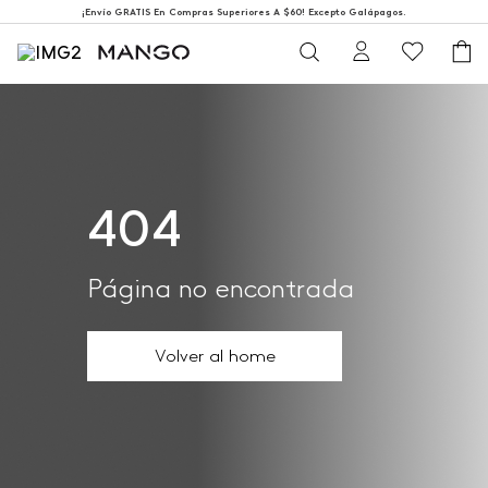
¡Envío GRATIS En Compras Superiores A $60! Excepto Galápagos.
404
Página no encontrada
Volver al home