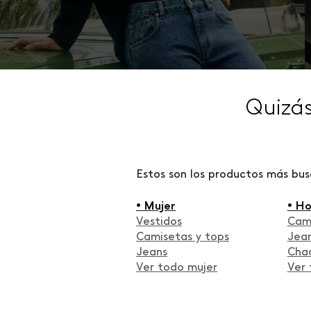
Quizá
Estos son los productos más bu
• Mujer
• H
Vestidos
Cam
Camisetas y tops
Jea
Jeans
Cha
Ver todo mujer
Ver