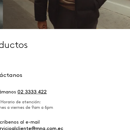
ductos
áctanos
lámanos
02 3333 422
Horario de atención:
nes a viernes de 9am a 6pm
críbenos al e-mail
rvicioalcliente@mng.com.ec