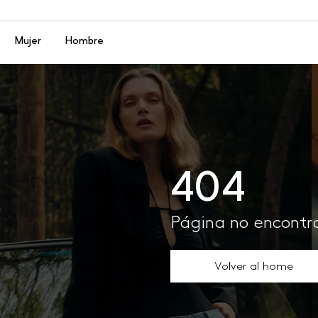
Menú
Mujer
Hombre
404
Página no encont
Volver al home