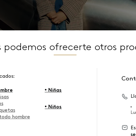
s podemos ofrecerte otros pro
scados:
Cont
ombre
• Niñas
L
isas
ns
• Niños
quetas
Lu
 todo hombre
Es
se