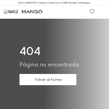
¡Envío GRATIS En Compras Superiores A $60! Excepto Galápagos.
404
Página no encontrada
Volver al home