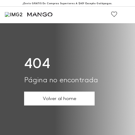
¡Envío GRATIS En Compras Superiores A $60! Excepto Galápagos.
404
Página no encontrada
Volver al home