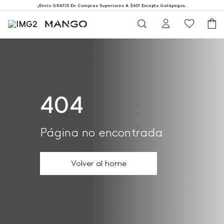
¡Envío GRATIS En Compras Superiores A $60! Excepto Galápagos.
404
Página no encontrada
Volver al home