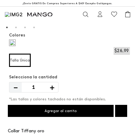
¡Envío GRATIS En Compras Superiores A $60! Excepto Galápagos.
Colores
$
26
,
99
Talla Única
－
＋
*Las tallas y colores tachados no están disponibles.
Agregar al carrito
Collar Tiffany oro