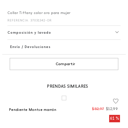
Collar Tiffany color oro para mujer
REFERENCIA
:
37031342-OR
Composición y lavado
Envío / Devoluciones
+
Compartir
PRENDAS SIMILARES
$
32
,
97
$
12
,
99
Pendiente Montse marrón
Co
 %
61 %