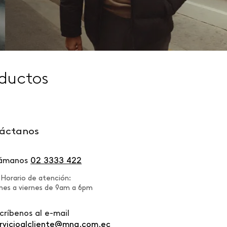
ductos
áctanos
lámanos
02 3333 422
Horario de atención:
nes a viernes de 9am a 6pm
críbenos al e-mail
rvicioalcliente@mng.com.ec