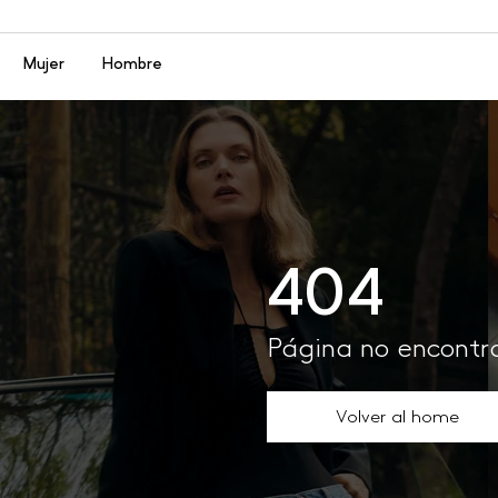
Menú
Mujer
Hombre
404
Página no encont
Volver al home