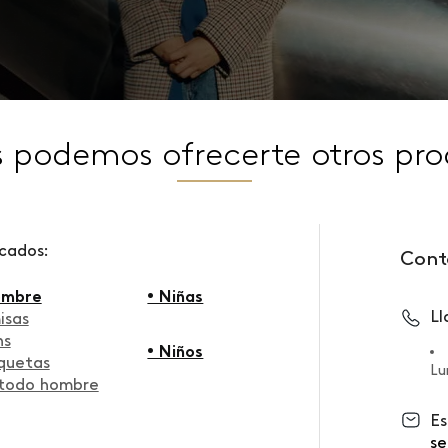
s podemos ofrecerte otros pro
scados:
Cont
ombre
• Niñas
L
isas
ns
• Niños
quetas
Lu
 todo hombre
Es
se