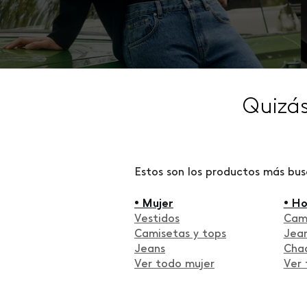
Quizá
Estos son los productos más bu
• Mujer
• H
Vestidos
Cam
Camisetas y tops
Jea
Jeans
Cha
Ver todo mujer
Ver