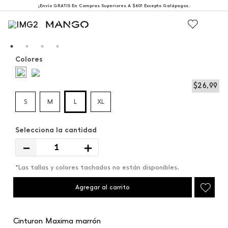
¡Envío GRATIS En Compras Superiores A $60! Excepto Galápagos.
Colores
$
26
,
99
S
M
L
XL
－
＋
*Las tallas y colores tachados no están disponibles.
Agregar al carrito
Cinturon Maxima marrón