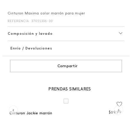
Cinturon Maxima color marrón para mujer
REFERENCIA
:
37051336-30
Composición y lavado
Envío / Devoluciones
+
Compartir
PRENDAS SIMILARES
 %
99
$
69
,
99
Cinturon Jackie marrón
Ci