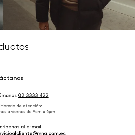
ductos
áctanos
lámanos
02 3333 422
Horario de atención:
nes a viernes de 9am a 6pm
críbenos al e-mail
rvicioalcliente@mng.com.ec