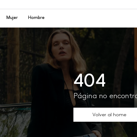
Menú
Mujer
Hombre
404
Página no encont
Volver al home