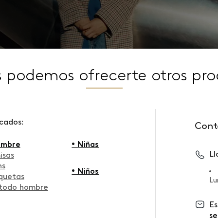
s podemos ofrecerte otros pro
scados:
Cont
ombre
• Niñas
L
isas
ns
• Niños
quetas
Lu
 todo hombre
Es
se