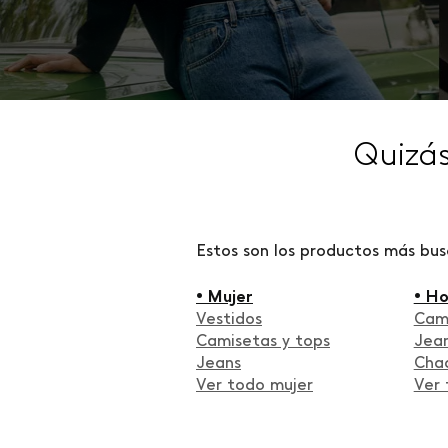
Quizá
Estos son los productos más bu
• Mujer
• H
Vestidos
Cam
Camisetas y tops
Jea
Jeans
Cha
Ver todo mujer
Ver