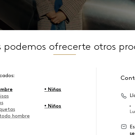
s podemos ofrecerte otros pro
scados:
Cont
ombre
• Niñas
L
isas
ns
• Niños
quetas
Lu
 todo hombre
Es
se