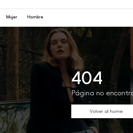
Menú
Mujer
Hombre
404
Página no encont
Volver al home