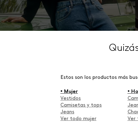
Quizá
Estos son los productos más bu
• Mujer
• H
Vestidos
Cam
Camisetas y tops
Jea
Jeans
Cha
Ver todo mujer
Ver