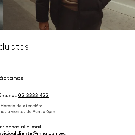
ductos
áctanos
lámanos
02 3333 422
Horario de atención:
nes a viernes de 9am a 6pm
críbenos al e-mail
rvicioalcliente@mng.com.ec