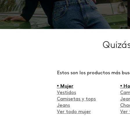
Quizá
Estos son los productos más bu
• Mujer
• H
Vestidos
Cam
Camisetas y tops
Jea
Jeans
Cha
Ver todo mujer
Ver