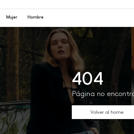
Menú
Mujer
Hombre
404
Página no encont
Volver al home