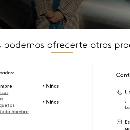
s podemos ofrecerte otros pro
scados:
Cont
ombre
• Niñas
L
isas
ns
• Niños
quetas
Lu
 todo hombre
Es
se