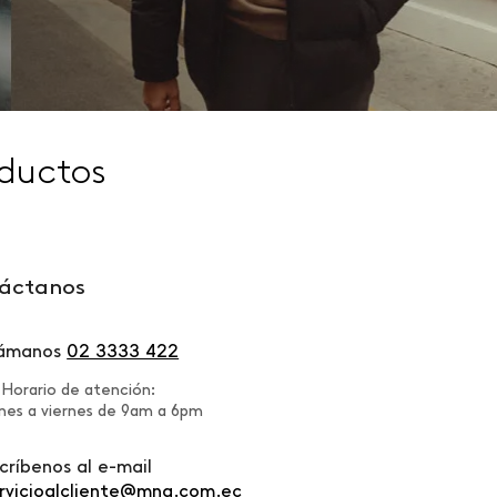
ductos
áctanos
lámanos
02 3333 422
Horario de atención:
nes a viernes de 9am a 6pm
críbenos al e-mail
rvicioalcliente@mng.com.ec