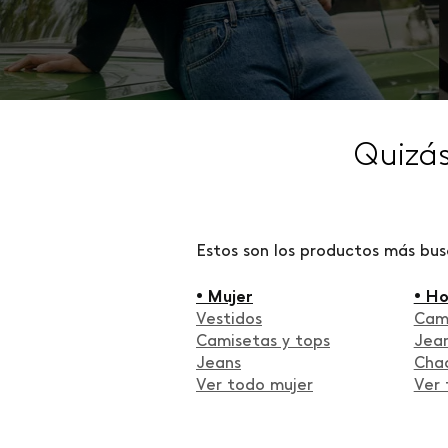
Quizá
Estos son los productos más bu
• Mujer
• H
Vestidos
Cam
Camisetas y tops
Jea
Jeans
Cha
Ver todo mujer
Ver