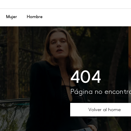
Menú
Mujer
Hombre
404
Página no encont
Volver al home