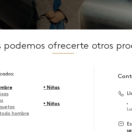
s podemos ofrecerte otros pro
scados:
Cont
ombre
• Niñas
L
isas
ns
• Niños
quetas
Lu
 todo hombre
Es
se