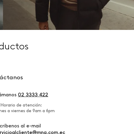
ductos
áctanos
lámanos
02 3333 422
Horario de atención:
nes a viernes de 9am a 6pm
críbenos al e-mail
rvicioalcliente@mng.com.ec